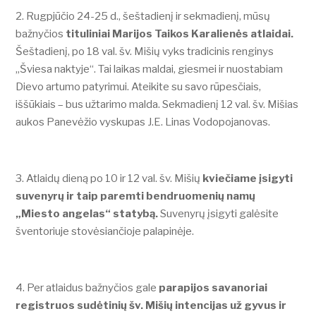
Rugpjūčio 24-25 d., šeštadienį ir sekmadienį, mūsų
bažnyčios
tituliniai Marijos Taikos Karalienės atlaidai.
Šeštadienį, po 18 val. šv. Mišių vyks tradicinis renginys
„Šviesa naktyje“. Tai laikas maldai, giesmei ir nuostabiam
Dievo artumo patyrimui. Ateikite su savo rūpesčiais,
iššūkiais – bus užtarimo malda. Sekmadienį 12 val. šv. Mišias
aukos Panevėžio vyskupas J.E. Linas Vodopojanovas.
Atlaidų dieną po 10 ir 12 val. šv. Mišių
kviečiame įsigyti
suvenyrų ir taip paremti bendruomenių namų
„Miesto angelas“ statybą.
Suvenyrų įsigyti galėsite
šventoriuje stovėsiančioje palapinėje.
Per atlaidus bažnyčios gale
parapijos savanoriai
registruos sudėtinių šv. Mišių intencijas už gyvus ir