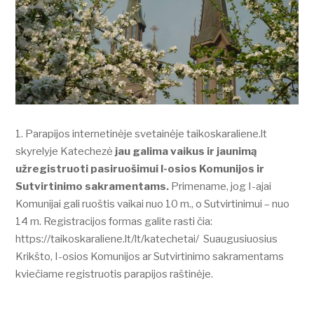
Parapijos internetinėje svetainėje taikoskaraliene.lt
skyrelyje Katechezė
jau galima vaikus ir jaunimą
užregistruoti pasiruošimui I-osios Komunijos ir
Sutvirtinimo sakramentams.
Primename, jog I-ajai
Komunijai gali ruoštis vaikai nuo 10 m., o Sutvirtinimui – nuo
14 m. Registracijos formas galite rasti čia:
https://taikoskaraliene.lt/lt/katechetai/ Suaugusiuosius
Krikšto, I-osios Komunijos ar Sutvirtinimo sakramentams
kviečiame registruotis parapijos raštinėje.