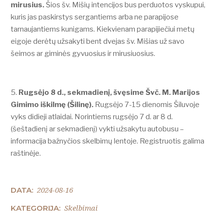
mirusius.
Šios šv. Mišių intencijos bus perduotos vyskupui,
kuris jas paskirstys sergantiems arba ne parapijose
tarnaujantiems kunigams. Kiekvienam parapijiečiui metų
eigoje derėtų užsakyti bent dvejas šv. Mišias už savo
šeimos ar giminės gyvuosius ir mirusiuosius.
Rugsėjo 8 d., sekmadienį, švęsime Švč. M. Marijos
Gimimo iškilmę (Šilinę).
Rugsėjo 7-15 dienomis Šiluvoje
vyks didieji atlaidai. Norintiems rugsėjo 7 d. ar 8 d.
(šeštadienį ar sekmadienį) vykti užsakytu autobusu –
informacija bažnyčios skelbimų lentoje. Registruotis galima
raštinėje.
2024-08-16
DATA:
Skelbimai
KATEGORIJA: