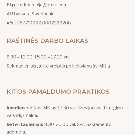
El.p.:
mtkparapija@gmail.com
AB bankas „Swedbank“
a/s
LT677300010002328208
RAŠTINĖS DARBO LAIKAS
9.30 – 13.00; 15.00 – 17.30 val.
Sekmadieniais galite kreiptis po kiekvienų šv. Mišių
KITOS PAMALDUMO PRAKTIKOS
kasdien
prieš šv. Mišias 17.30 val. Brevijoriaus (Liturginių
valandų) malda.
ketvirtadieniais
8.30-20.00 val. Švč. Sakramento
adoracija.