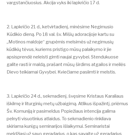
vargstančiuosius. Akcija vyks iki lapkričio 17 d.
Lapkričio 21 d., ketvirtadienį, minėsime Negimusio
Kūdikio dieną. Po 18 val. šv. Mišių adoracijoje kartu su
„Motinos maldoje“ grupėmis melsimės už negimusių
kūdikių tėvus, kuriems pristigo mūsų palaikymo ir jie
apsisprendė neleisti gimti naujai gyvybei. Stendukuose
galite rasti ir maldą, prašant mūsų širdims atgailos ir meilės
Dievo teikiamai Gyvybei. Kviečiame pasiimti ir melstis.
Lapkričio 24 d., sekmadienį, švęsime Kristaus Karaliaus
iškilmę ir liturginių metų užbaigimą. Atlikus išpažintį, priėmus
Šv. Komuniją ir pasimeldus Popiežiaus intencija galima
pelnyti visuotinius atlaidus. To sekmadienio rinkliava
skiriama kunigų seminarijos išlaikymui. Seminaristai
meldžiasi už savo geradarius, o kas savaitę už geradarius