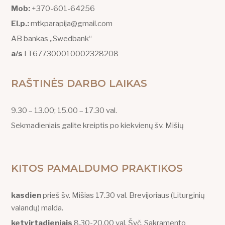
Mob:
+370-601-64256
El.p.:
mtkparapija@gmail.com
AB bankas „Swedbank“
a/s
LT677300010002328208
RAŠTINĖS DARBO LAIKAS
9.30 – 13.00; 15.00 – 17.30 val.
Sekmadieniais galite kreiptis po kiekvienų šv. Mišių
KITOS PAMALDUMO PRAKTIKOS
kasdien
prieš šv. Mišias 17.30 val. Brevijoriaus (Liturginių
valandų) malda.
ketvirtadieniais
8.30-20.00 val. Švč. Sakramento